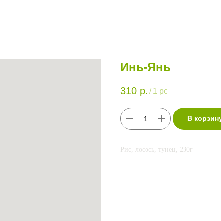
Инь-Янь
310
р.
/
1 pc
В корзин
Рис, лосось, тунец, 230г