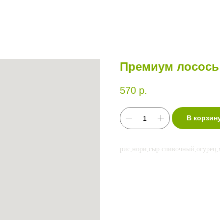
Премиум лосось
570
р.
В корзин
рис,нори,сыр сливочный,огурец,