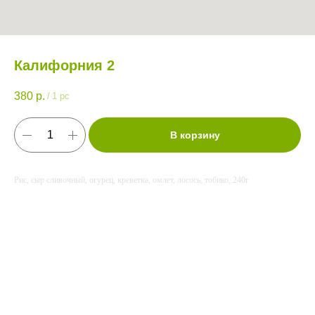
Калифорния 2
380
р.
/
1 pc
В корзину
Рис, сыр сливочный, огурец, креветка, омлет, лосось, тобико, 240г