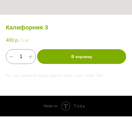
Калифорния 3
400
р.
/
1 pc
В корзину
Рис, сыр сливочный, огурец, креветка, омлет, угорь, тобико, 240г
Tilda
Made on