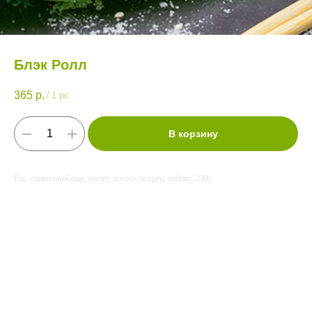
Блэк Ролл
365
р.
/
1 pc
В корзину
Рис, сливочный сыр, омлет, лосось, огурец, тобико, 230г