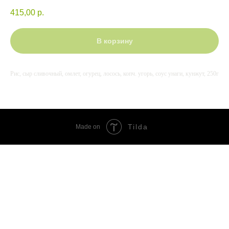
415,00
р.
В корзину
Рис, сыр сливочный, омлет, огурец, лосось, копч. угорь, соус унаги, кунжут, 250г
Tilda
Made on