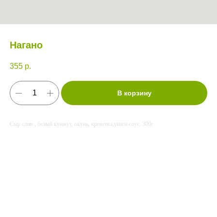
Нагано
355
р.
В корзину
Сыр слив., белый кунжут, окунь, креветка,унаги соус. 300г