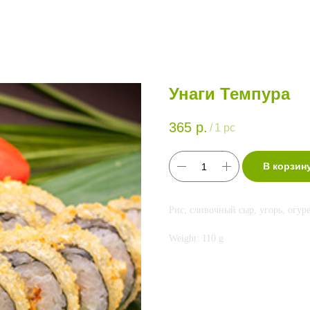
Унаги Темпура
365
р.
/
1 pc
В корзин
Рис, сливочный сыр, угорь, огуре
Weight: 110 g