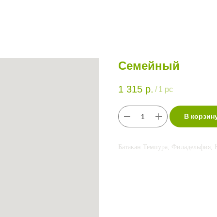
Семейный
1 315
р.
/
1 pc
В корзин
Батакан Темпура, Филадельфия, 